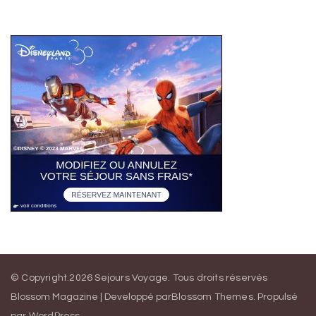
© Copyright.2026
Sejours Voyage
. Tous droits réservés
Blossom Magazine | Developpé par
Blossom Themes
.
Propulsé
par
WordPress