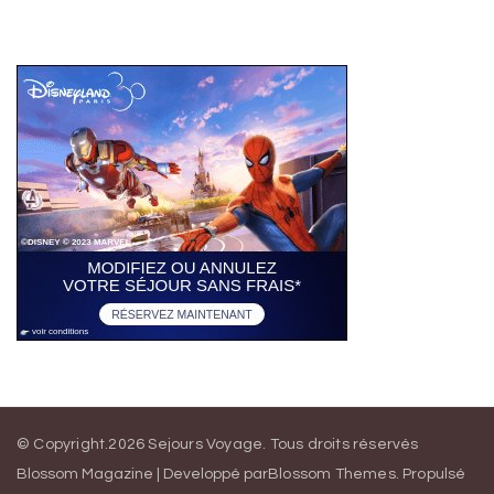
© Copyright.2026
Sejours Voyage
. Tous droits réservés
Blossom Magazine | Developpé par
Blossom Themes
.
Propulsé