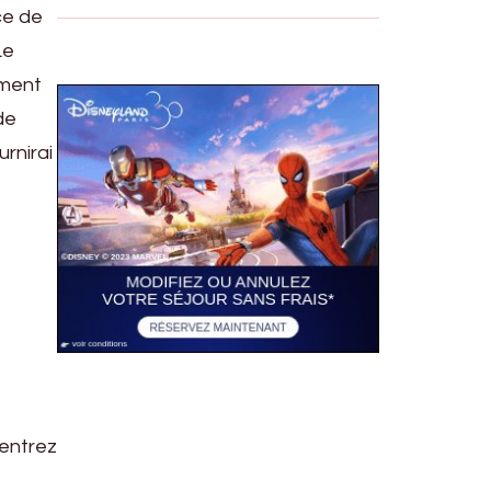
ce de
Le
ement
de
urnirai
 entrez