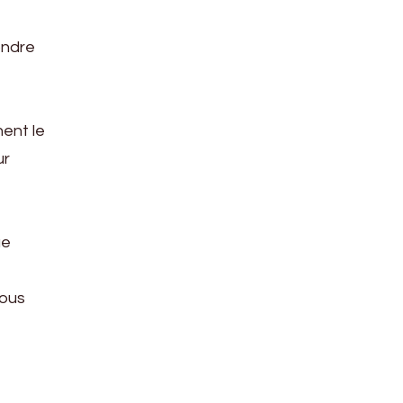
ondre
nent le
ur
ue
vous