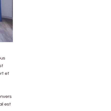
ous
st
rt et
envers
il est