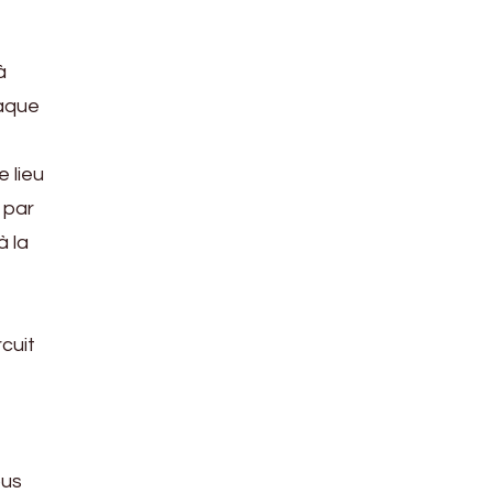
à
haque
e lieu
 par
à la
rcuit
e
ous