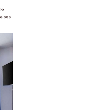
le
de ses