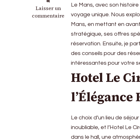
Le Mans, avec son histoire
sur
Laisser un
voyage unique. Nous explor
Guide
commentaire
de
Mans, en mettant en avant 
l’Hébergement
stratégique, ses offres spé
au
réservation. Ensuite, je pa
Mans
:
des conseils pour des rése
Découvrez
intéressantes pour votre sé
l’Élégance
Hotel Le Ci
à
l’Hotel
Le
l’Élégance 
Circuit
Le
Mans
Le choix d’un lieu de séjo
inoubliable, et l’Hotel Le 
dans le hall, une atmosphè