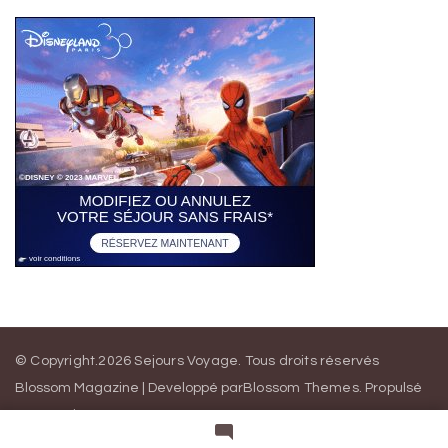
© Copyright.2026
Sejours Voyage
. Tous droits réservés
Blossom Magazine | Developpé par
Blossom Themes
.
Propulsé
par
WordPress
Mentions légales
Politique de confidentialité