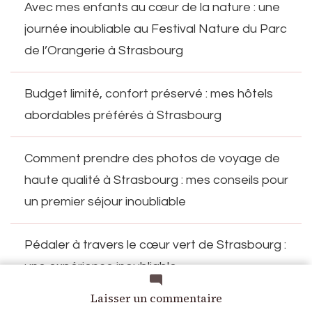
Avec mes enfants au cœur de la nature : une
journée inoubliable au Festival Nature du Parc
de l’Orangerie à Strasbourg
Budget limité, confort préservé : mes hôtels
abordables préférés à Strasbourg
Comment prendre des photos de voyage de
haute qualité à Strasbourg : mes conseils pour
un premier séjour inoubliable
Pédaler à travers le cœur vert de Strasbourg :
une expérience inoubliable
sur
Laisser un commentaire
Vacances en famille autour de Strasbourg : mes
Arrivée