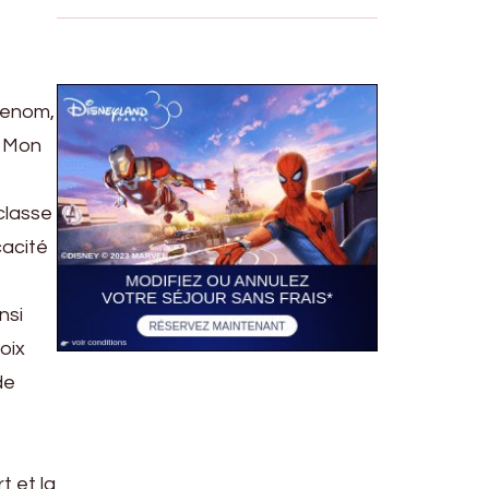
renom,
. Mon
classe
cacité
nsi
oix
de
t et la