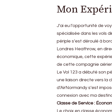
vers
Mon Expérie
les
Cieux
:
J’ai eu l’opportunité de 
Guide
spécialisée dans les vols 
de
Choix
périple s’est déroulé à bo
des
Londres Heathrow, en direc
Vols
économique, cette expérienc
vers
Caen
de cette compagnie aérie
Le Vol 123 a débuté son pé
une liaison directe vers l
d’AirNormandy s’est imposé
connexion avec ma destinat
Classe de Service : Écono
Le choix en classe économi