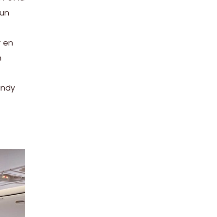
 un
t en
n
andy