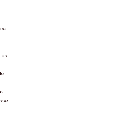
ine
les
le
ns
asse