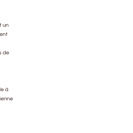
t un
ment
es de
le à
rienne